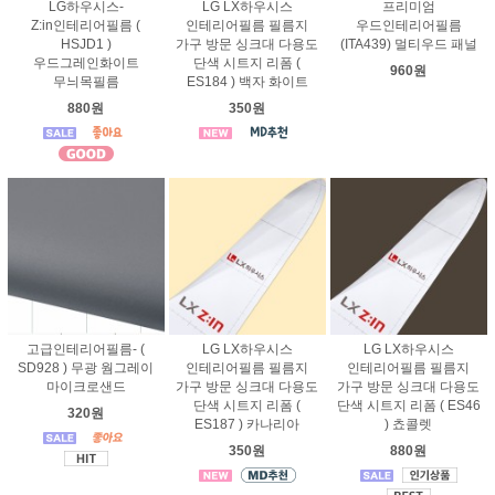
LG하우시스-
LG LX하우시스
프리미엄
Z:in인테리어필름 (
인테리어필름 필름지
우드인테리어필름
HSJD1 )
가구 방문 싱크대 다용도
(ITA439) 멀티우드 패널
우드그레인화이트
단색 시트지 리폼 (
960원
무늬목필름
ES184 ) 백자 화이트
880원
350원
고급인테리어필름- (
LG LX하우시스
LG LX하우시스
SD928 ) 무광 웜그레이
인테리어필름 필름지
인테리어필름 필름지
마이크로샌드
가구 방문 싱크대 다용도
가구 방문 싱크대 다용도
단색 시트지 리폼 (
단색 시트지 리폼 ( ES46
320원
ES187 ) 카나리아
) 쵸콜렛
350원
880원