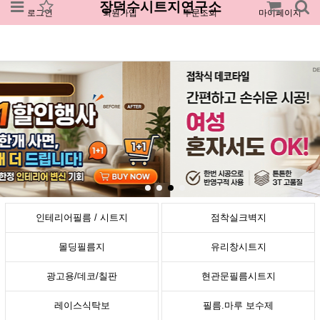
장덕수시트지연구소
로그인
회원가입
주문조회
마이페이지
인테리어필름 / 시트지
점착실크벽지
몰딩필름지
유리창시트지
광고용/데코/칠판
현관문필름시트지
레이스식탁보
필름.마루 보수제