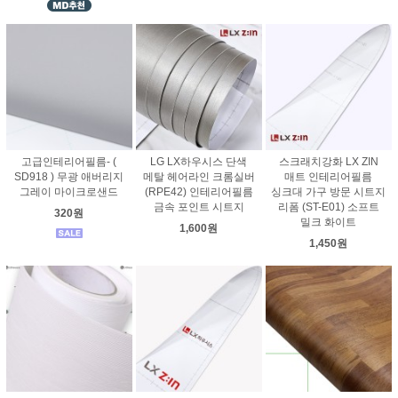
고급인테리어필름- (
LG LX하우시스 단색
스크래치강화 LX ZIN
SD918 ) 무광 애버리지
메탈 헤어라인 크롬실버
매트 인테리어필름
그레이 마이크로샌드
(RPE42) 인테리어필름
싱크대 가구 방문 시트지
금속 포인트 시트지
리폼 (ST-E01) 소프트
320원
밀크 화이트
1,600원
1,450원