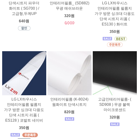
단색시트지 파우더
인테리어필름_ (SD882)
LG LX하우시스
화이트 ( SG700 ) /
무광 애쉬브라운
인테리어필름 필름지
고급형,두께UP
가구 방문 싱크대 다용도
320원
단색 시트지 리폼 (
640원
ES130 ) 화이트
350원
LG LX하우시스
인테리어필름 (K-8024)
고급인테리어필름- (
인테리어필름 필름지
웜화이트 단색시트지
SD908 ) 무광 블랙
가구 방문 싱크대 다용도
마이크로샌드
820원
단색 시트지 리폼 (
320원
ES128 ) 코발트 네이비
350원