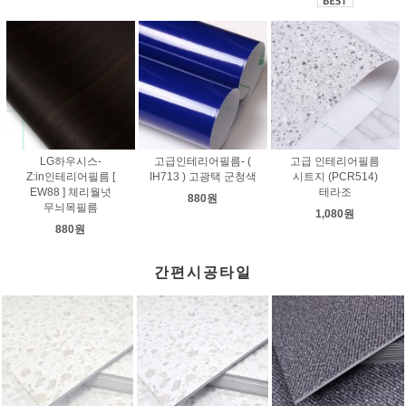
LG하우시스-
고급인테리어필름- (
고급 인테리어필름
Z:in인테리어필름 [
IH713 ) 고광택 군청색
시트지 (PCR514)
EW88 ] 체리월넛
테라조
880원
무늬목필름
1,080원
880원
간편시공타일