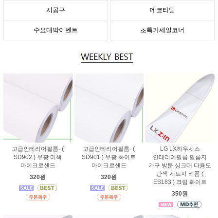
시공구
데코타일
수요대박이벤트
초특가세일코너
고급인테리어필름- (
고급인테리어필름- (
LG LX하우시스
SD902 ) 무광 미색
SD901 ) 무광 화이트
인테리어필름 필름지
마이크로샌드
마이크로샌드
가구 방문 싱크대 다용도
단색 시트지 리폼 (
320원
320원
ES183 ) 크림 화이트
350원