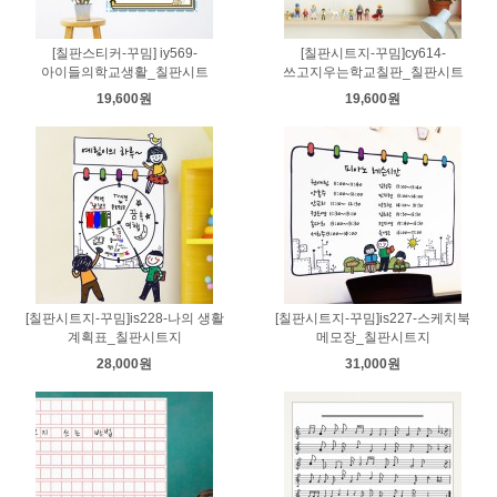
[칠판스티커-꾸밈] iy569-
[칠판시트지-꾸밈]cy614-
아이들의학교생활_칠판시트
쓰고지우는학교칠판_칠판시트
19,600원
19,600원
[칠판시트지-꾸밈]is228-나의 생활
[칠판시트지-꾸밈]is227-스케치북
계획표_칠판시트지
메모장_칠판시트지
28,000원
31,000원