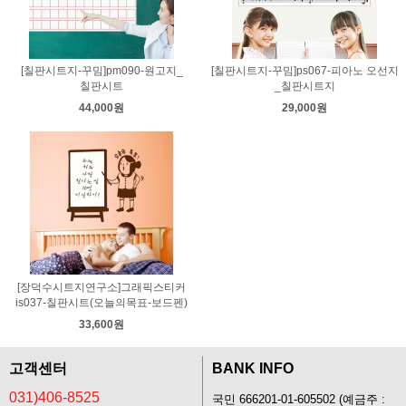
[칠판시트지-꾸밈]pm090-원고지_
[칠판시트지-꾸밈]ps067-피아노 오선지
칠판시트
_칠판시트지
44,000원
29,000원
[장덕수시트지연구소]그래픽스티커
is037-칠판시트(오늘의목표-보드펜)
33,600원
고객센터
BANK INFO
031)406-8525
국민 666201-01-605502 (예금주 :