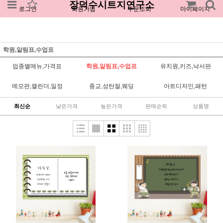
장덕수시트지연구소
로그인
회원가입
주문조회
마이페이지
학원,알림표,수업표
업종별메뉴,가격표
학원,알림표,수업표
유치원,키즈,낙서판
메모판,캘린더,일정
종교,성탄절,웨딩
아트디자인,패턴
최신순
낮은가격
높은가격
판매순위
상품명