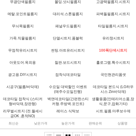
무광단색필름지
몰딩.샷시필름지
고광택필름지.시트지
메탈.포인트필름지
대리석.스톤필름지
파벽돌필름지.시트지
무늬목필름지
패널우드필름지
타일필름지.시트지
가죽.직물필름지
단열시트지.폼블럭
유리창시트지
무점착유리시트지
썬팅.아트유리시트지
100폭단색시트지
아웃도어.옥외용
칠판.보드시트지
홀로그램.특수시트지
광고용.DIY시트지
접착식데코타일
국민현관리폼셋
시공구(필름/바닥재)
수요일 대박할인 이벤트
데코타일 본드식 (LG하우
(매주수요일진행)
시스 Zin바닥재)
데코타일 접착식 (스티커
벽면데코타일(간편한스티
생활용품(인테리어소품,장
형바닥재,장판형)
커형.주방벽.포인트)
식,문구,잡화기타)
리무벌시트지 (전.월세시
레이스 식탁보
시트.필름.마루보수제
공OK .흔적NO)
최신순
낮은가격
높은가격
판매순위
상품명