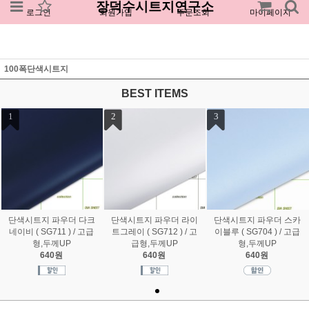
장덕수시트지연구소
로그인
회원가입
주문조회
마이페이지
100폭단색시트지
BEST ITEMS
1
2
3
단색시트지 파우더 다크
단색시트지 파우더 라이
단색시트지 파우더 스카
네이비 ( SG711 ) / 고급
트그레이 ( SG712 ) / 고
이블루 ( SG704 ) / 고급
형,두께UP
급형,두께UP
형,두께UP
640원
640원
640원