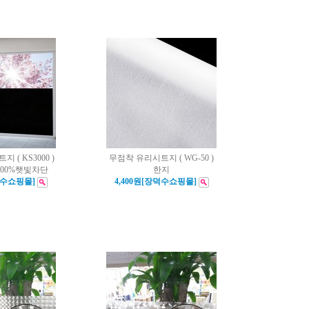
 ( KS3000 )
무점착 유리시트지 ( WG-50 )
100%햇빛차단
한지
덕수쇼핑몰]
4,400원[장덕수쇼핑몰]