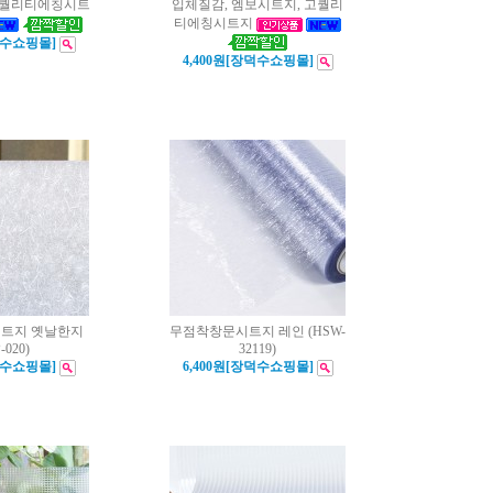
고퀄리티에칭시트
입체질감, 엠보시트지, 고퀄리
티에칭시트지
덕수쇼핑몰]
4,400원[장덕수쇼핑몰]
시트지 옛날한지
무점착창문시트지 레인 (HSW-
-020)
32119)
덕수쇼핑몰]
6,400원[장덕수쇼핑몰]