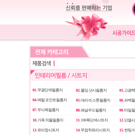
01.
무광단색필름지
02.
몰딩.샷시필름지
03.
고광택
04.
메탈.포인트필름지
05.
대리석.스톤필름지
06.
파벽돌
07.
무늬목필름지
08.
패널우드필름지
09.
타일필
10.
가죽.직물필름지
11.
100폭단색시트지
12.
단열시
13.
유리창시트지
14.
무점착유리시트지
15.
썬팅.