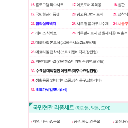
16.
홀로그램.특수시트
17.
아웃도어.옥외용
18.
칠판.
19.
국민현관리폼셋
20.
광고용.DIY시트지
21.
접착식
22.
점착실크벽지
23.
시트.필름.마루보수제
24.
시공구 
25.
레이스 식탁보
26.
리무벌시트지 전.월세시공OK.흔적
27.
데코타일 본드식 (LG하우시스 Zin바닥재)
28.
데코타일 접착식 (스티커형바닥재,장판형)
29.
벽면데코타일 (간편한스티커형.주방벽.포인트)
30.
수요일 대박할인 이벤트 (매주수요일진행)
31.
생활용품 (인테리어소품,장식,문구,잡화기타)
32.
초특가세일코너 (1+1)
자연, 나무, 꽃, 동물
풍경, 숲길, 건축물
고전, 동