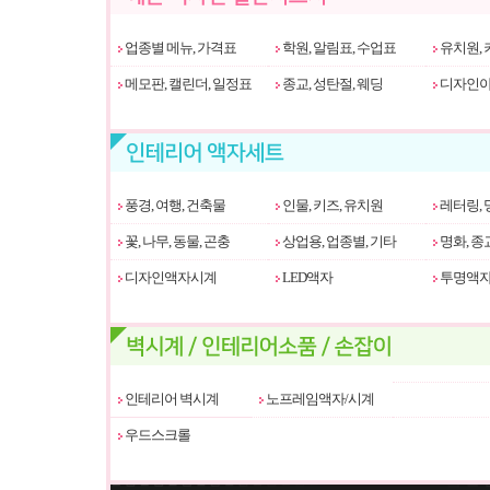
업종별 메뉴, 가격표
학원, 알림표, 수업표
유치원, 
메모판, 캘린더, 일정표
종교, 성탄절, 웨딩
디자인아
풍경, 여행, 건축물
인물, 키즈, 유치원
레터링, 
꽃, 나무, 동물, 곤충
상업용, 업종별, 기타
명화, 종
디자인액자시계
LED액자
투명액
인테리어 벽시계
노프레임액자/시계
우드스크롤