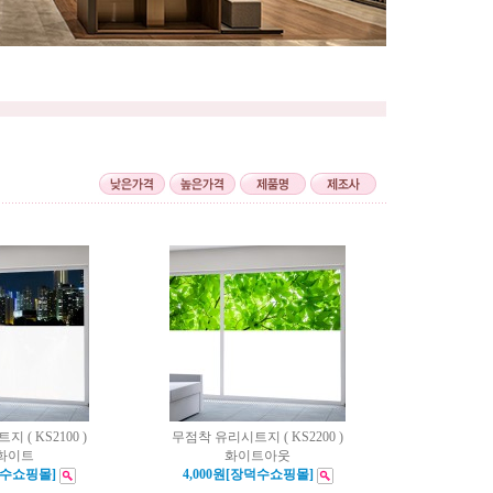
 ( KS2100 )
무점착 유리시트지 ( KS2200 )
화이트
화이트아웃
덕수쇼핑몰]
4,000원[장덕수쇼핑몰]