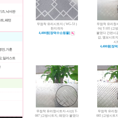
키즈, 낙서판
트, 패턴
무점착 유리시트지 ( WG-53 )
무점착 유리창
한지격자
어( T-105 
4,400원[장덕수쇼핑몰]
붙였다 간편시공
감, 엠보시트
시
4,400원[장
명언, 가훈
교, 일러스트
자
무점착 유리창시트지-사선( T-
무점착 유리창시
087 )고방시트지, 떼었다 붙였다
085 )고방시트