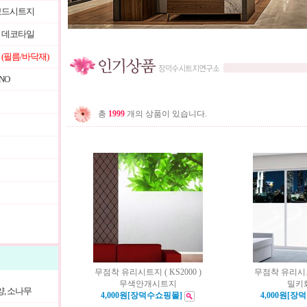
보드시트지
 데코타일
(필름/바닥재)
NO
총
1999
개의 상품이 있습니다.
무점착 유리시트지 ( KS2000 )
무점착 유리시트지
무색안개시트지
밀키
양, 소나무
4,000원[장덕수쇼핑몰]
4,000원[장