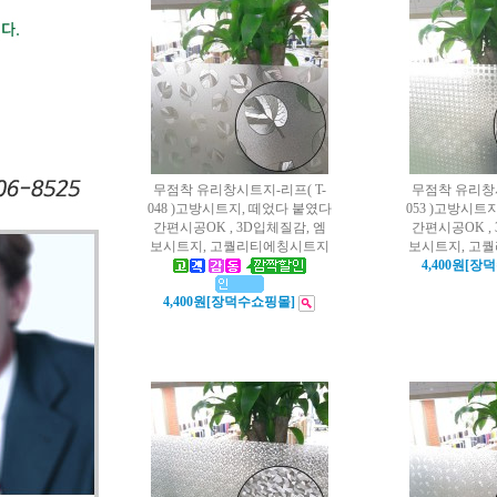
무점착 유리창시트지-리프( T-
무점착 유리창시
048 )고방시트지, 떼었다 붙였다
053 )고방시트
간편시공OK , 3D입체질감, 엠
간편시공OK ,
보시트지, 고퀄리티에칭시트지
보시트지, 고
4,400원[장
4,400원[장덕수쇼핑몰]