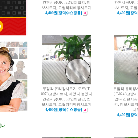
간편시공OK , 3D입체질감, 엠
간편시공OK ,
보시트지, 고퀄리티에칭시트지
보시트지, 고
4,400원[장덕수쇼핑몰]
4,400원[장
무점착 유리창시트지-도트( T-
무점착 유리창
007 )고방시트지, 떼었다 붙였다
( T-024 )고
간편시공OK , 3D입체질감, 엠
였다 간편시공O
보시트지, 고퀄리티에칭시트지
감, 엠보시트
4,400원[장덕수쇼핑몰]
시
4,400원[장