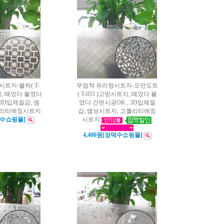
트지-블럭( T-
무점착 유리창시트지-모던도트
지, 떼었다 붙였다
( T-055 )고방시트지, 떼었다 붙
 3D입체질감, 엠
였다 간편시공OK , 3D입체질
퀄리티에칭시트지
감, 엠보시트지, 고퀄리티에칭
덕수쇼핑몰]
시트지
4,400원[장덕수쇼핑몰]