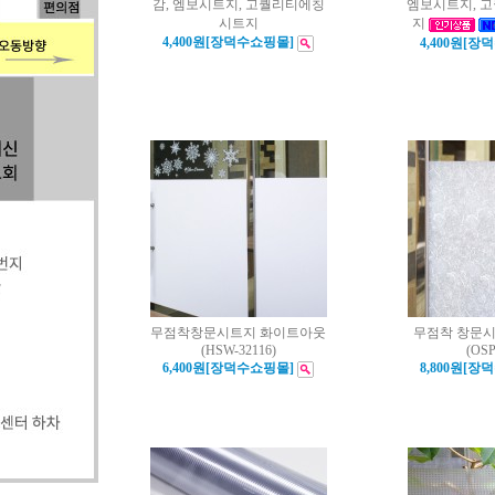
감, 엠보시트지, 고퀄리티에칭
엠보시트지, 
시트지
지
4,400원[장덕수쇼핑몰]
4,400원[장
무점착창문시트지 화이트아웃
무점착 창문
(HSW-32116)
(OSP
6,400원[장덕수쇼핑몰]
8,800원[장