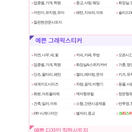
업종별, 가게, 학원
종교, 사랑, 웨딩
화장실, 
어린이, 유치원, 유아
패턴, 지브라, 아트
솔리드Do
칠판현관문시트지
자연, 나무, 새, 꽃
커피, 카페, 주방
오픈시간
업종별, 가게, 학원
화장실&스위치커버
가훈, 명
단조, 울타리, 패턴
캘리, 레터링, 문자
키즈, 유
세계지도시리즈
차량, 음악, 비행기
동물, 사
화분, 아트플라워
액자형뮤럴
창문형
건축, 일러, 아트
소형, 간편시공제품
반투명, 
DIY 시계디자인
별자리, 종교
크
리
스