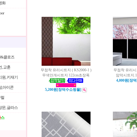
명화
or
&클로즈
언, 교훈
무점착 유리시트지 ( KS2000-1 )
무점착 유리시트지
무색안개시트지 122cm초장폭
암막시트지.
치원, 키재기
4,000원[장
람,아이콘
5,200원[장덕수쇼핑몰]
뮤럴
창문, 글라스
마
스