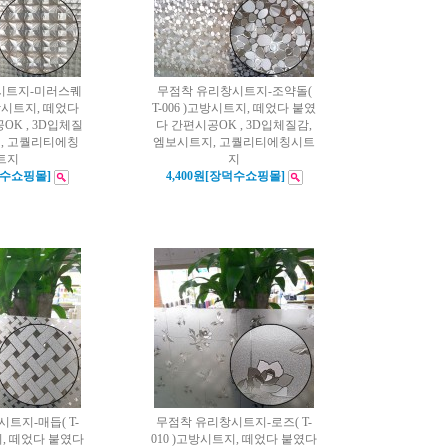
시트지-미러스퀘
무점착 유리창시트지-조약돌(
)고방시트지, 떼었다
T-006 )고방시트지, 떼었다 붙였
OK , 3D입체질
다 간편시공OK , 3D입체질감,
지, 고퀄리티에칭
엠보시트지, 고퀄리티에칭시트
트지
지
덕수쇼핑몰]
4,400원[장덕수쇼핑몰]
트지-매듭( T-
무점착 유리창시트지-로즈( T-
지, 떼었다 붙였다
010 )고방시트지, 떼었다 붙였다