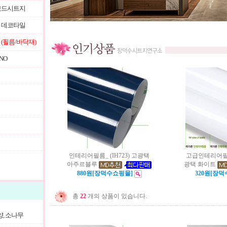
보드시트지
 데코타일
(필름/바닥재)
NO
인테리어필름_ (IH723) 고광택
고급인테리어필름- 
아주르블루
광택 화이트
880원[장덕수쇼핑몰]
320원[장
총
22
개의 상품이 있습니다.
양, 소나무