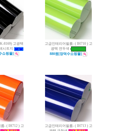
-8169) 고광택
고급인테리어필름- ( IH710 ) 고
단색시트지
광택 연두색
덕수쇼핑몰]
880원[장덕수쇼핑몰]
( IH712 ) 고
고급인테리어필름- ( IH713 ) 고
광택 군청색