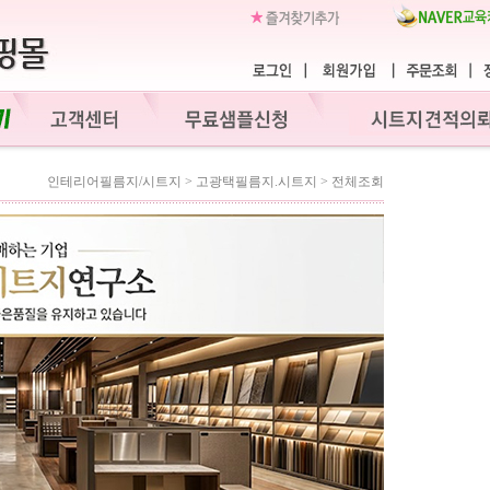
인테리어필름지/시트지
>
고광택필름지.시트지
>
전체조회