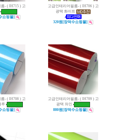
( IH715 ) 고
고급인테리어필름- ( IH706 ) 고
광택 화이트
덕수쇼핑몰]
320원[장덕수쇼핑몰]
( IH708 ) 고
고급인테리어필름- ( IH709 ) 고
블루
광택 와인
덕수쇼핑몰]
880원[장덕수쇼핑몰]