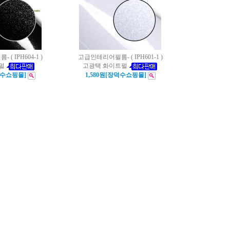
( IPH604-1 )
고급인테리어필름- ( IPH601-1 )
펄
고광택 화이트펄
덕수쇼핑몰]
1,580원[장덕수쇼핑몰]