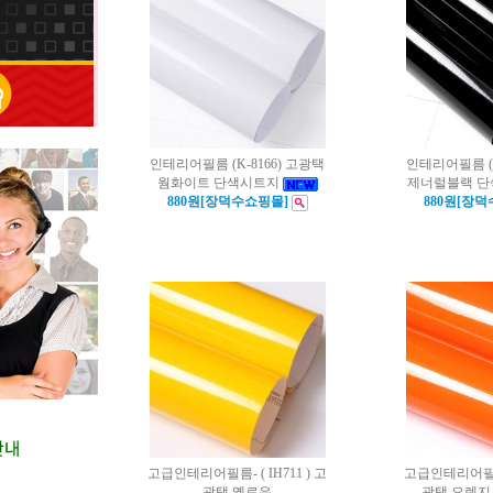
인테리어필름 (K-8166) 고광택
인테리어필름 (K
웜화이트 단색시트지
제너럴블랙 
880원[장덕수쇼핑몰]
880원[장
고급인테리어필름- ( IH711 ) 고
고급인테리어필름- 
광택 옐로우
광택 오렌지