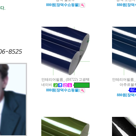
880원[장덕수쇼핑몰]
880원[장
인테리어필름_ (IH722) 고광택
인테리어필름_ (
네이비
아주르블
880원[장덕수쇼핑몰]
880원[장