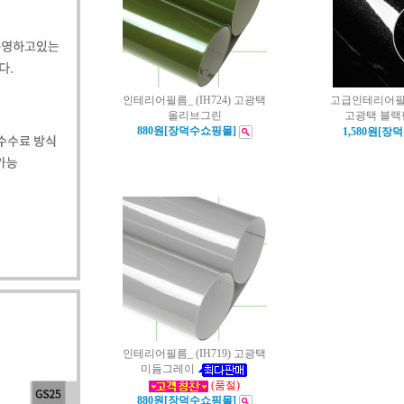
인테리어필름_ (IH724) 고광택
고급인테리어필름- 
올리브그린
고광택 블랙
880원[장덕수쇼핑몰]
1,580원[장
인테리어필름_ (IH719) 고광택
미듐그레이
(품절)
880원[장덕수쇼핑몰]