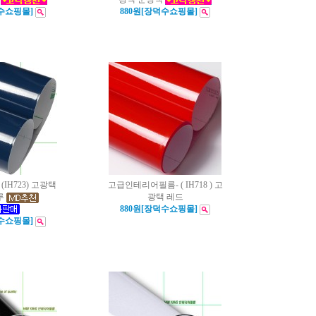
덕수쇼핑몰]
880원[장덕수쇼핑몰]
IH723) 고광택
고급인테리어필름- ( IH718 ) 고
루
광택 레드
880원[장덕수쇼핑몰]
덕수쇼핑몰]