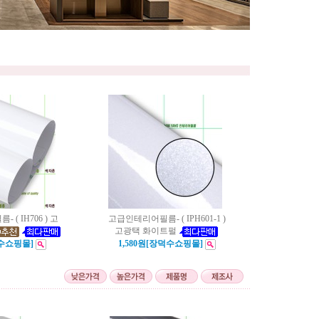
( IH706 ) 고
고급인테리어필름- ( IPH601-1 )
고광택 화이트펄
덕수쇼핑몰]
1,580원[장덕수쇼핑몰]