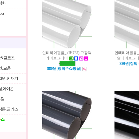
명화
or
인테리어필름_ (IH725) 고광택
인테리어필름_ (
&클로즈
라이트그레이
슬레이트그
880원[장
언, 교훈
880원[장덕수쇼핑몰]
치원, 키재기
람,아이콘
뮤럴
창문, 글라스
마
스