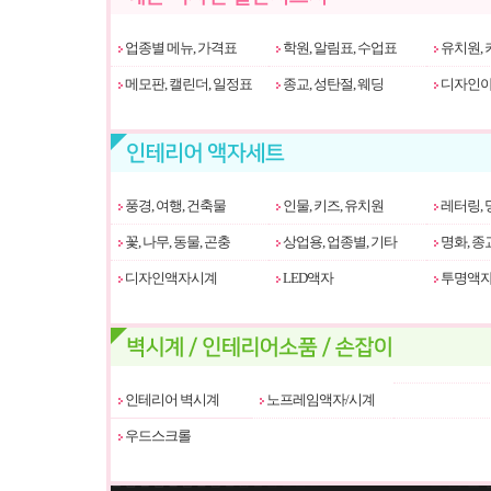
업종별 메뉴, 가격표
학원, 알림표, 수업표
유치원, 
메모판, 캘린더, 일정표
종교, 성탄절, 웨딩
디자인아
풍경, 여행, 건축물
인물, 키즈, 유치원
레터링, 
꽃, 나무, 동물, 곤충
상업용, 업종별, 기타
명화, 종
디자인액자시계
LED액자
투명액
인테리어 벽시계
노프레임액자/시계
우드스크롤