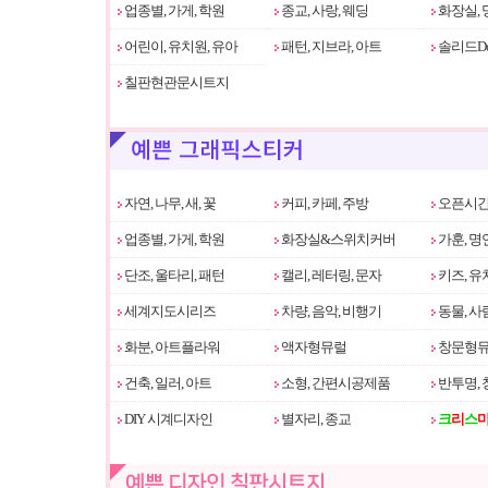
업종별, 가게, 학원
종교, 사랑, 웨딩
화장실, 
어린이, 유치원, 유아
패턴, 지브라, 아트
솔리드Do
칠판현관문시트지
자연, 나무, 새, 꽃
커피, 카페, 주방
오픈시간
업종별, 가게, 학원
화장실&스위치커버
가훈, 명
단조, 울타리, 패턴
캘리, 레터링, 문자
키즈, 유
세계지도시리즈
차량, 음악, 비행기
동물, 사
화분, 아트플라워
액자형뮤럴
창문형
건축, 일러, 아트
소형, 간편시공제품
반투명, 
DIY 시계디자인
별자리, 종교
크
리
스