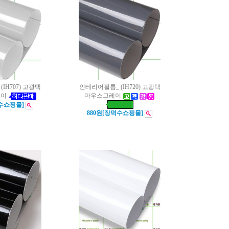
IH707) 고광택
인테리어필름_ (IH720) 고광택
레이
마우스그레이
덕수쇼핑몰]
880원[장덕수쇼핑몰]