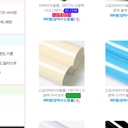
인테리어필름_ (IH721) 고광택
고급인테리어필름- 
다크그레이
광택 블랙
키즈, 낙서판
880원[장
880원[장덕수쇼핑몰]
트, 패턴
명언, 가훈
교, 일러스트
자
고급인테리어필름- ( IH716 ) 고
고급인테리어필름- 
광택 아이보리
광택 스카이
880원[장덕수쇼핑몰]
880원[장