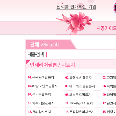
01.
무광단색필름지
02.
몰딩.샷시필름지
03.
고광택
04.
메탈.포인트필름지
05.
대리석.스톤필름지
06.
파벽돌
07.
무늬목필름지
08.
패널우드필름지
09.
타일필
10.
가죽.직물필름지
11.
100폭단색시트지
12.
단열시
13.
유리창시트지
14.
무점착유리시트지
15.
썬팅.