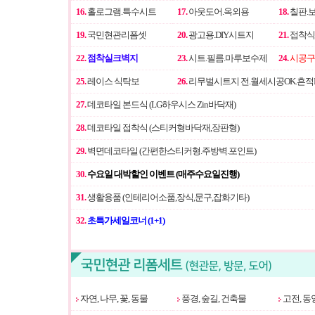
16.
홀로그램.특수시트
17.
아웃도어.옥외용
18.
칠판.
19.
국민현관리폼셋
20.
광고용.DIY시트지
21.
접착식
22.
점착실크벽지
23.
시트.필름.마루보수제
24.
시공구 
25.
레이스 식탁보
26.
리무벌시트지 전.월세시공OK.흔적
27.
데코타일 본드식 (LG하우시스 Zin바닥재)
28.
데코타일 접착식 (스티커형바닥재,장판형)
29.
벽면데코타일 (간편한스티커형.주방벽.포인트)
30.
수요일 대박할인 이벤트 (매주수요일진행)
31.
생활용품 (인테리어소품,장식,문구,잡화기타)
32.
초특가세일코너 (1+1)
자연, 나무, 꽃, 동물
풍경, 숲길, 건축물
고전, 동