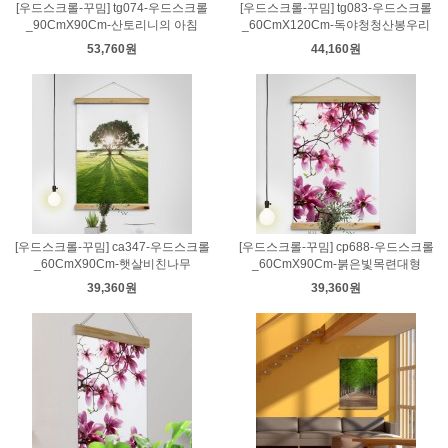
[우드스크롤-꾸밈] tg074-우드스크롤
[우드스크롤-꾸밈] tg083-우드스크롤
_90CmX90Cm-산토리니의 아침
_60CmX120Cm-독야청청산봉우리
53,760원
44,160원
[우드스크롤-꾸밈] ca347-우드스크롤
[우드스크롤-꾸밈] cp688-우드스크롤
_60CmX90Cm-햇살비친나무
_60CmX90Cm-붉은빛목련대형
39,360원
39,360원