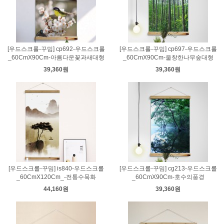
[우드스크롤-꾸밈] cp692-우드스크롤
[우드스크롤-꾸밈] cp697-우드스크롤
_60CmX90Cm-아름다운꽃과새대형
_60CmX90Cm-울창한나무숲대형
39,360원
39,360원
[우드스크롤-꾸밈] is840-우드스크롤
[우드스크롤-꾸밈] cg213-우드스크롤
_60CmX120Cm_-전통수묵화
_60CmX90Cm-호수의풍경
44,160원
39,360원