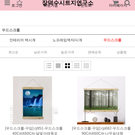
장덕수시트지연구소
로그인
회원가입
주문조회
마이페이지
우드스크롤
인테리어 벽시계
노프레임액자/시계
우드스크롤
최신순
낮은가격
높은가격
판매순위
상품명
[우드스크롤-꾸밈] cj951-우드스크롤
[우드스크롤-꾸밈] cp682-우드스크롤
_40CmX60Cm-달빛아래폭포
_90CmX60Cm-나무숲대형