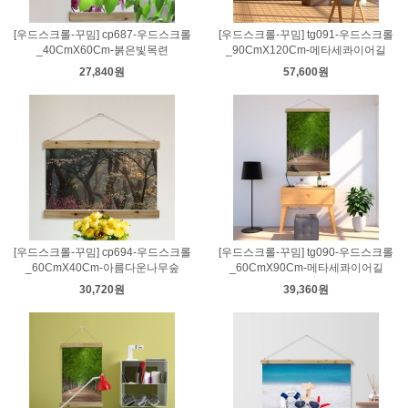
[우드스크롤-꾸밈] cp687-우드스크롤
[우드스크롤-꾸밈] tg091-우드스크롤
_40CmX60Cm-붉은빛목련
_90CmX120Cm-메타세콰이어길
27,840원
57,600원
[우드스크롤-꾸밈] cp694-우드스크롤
[우드스크롤-꾸밈] tg090-우드스크롤
_60CmX40Cm-아름다운나무숲
_60CmX90Cm-메타세콰이어길
30,720원
39,360원