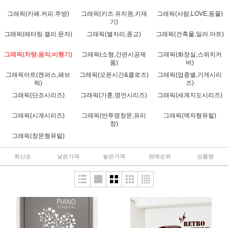
그래픽(카페.커피.주방)
그래픽(키즈.유치원,키재
그래픽(사람,LOVE,동물)
기)
그래픽(레터링.캘리.문자)
그래픽(별자리,종교)
그래픽(건축물,일러.아트)
그래픽(차량.음악,비행기)
그래픽(소형,간편시공제
그래픽(화장실,스위치커
품)
버)
그래픽아트(캔퍼스,패브
그래픽(오픈시간&클로즈)
그래픽(업종별,가게시리
릭)
즈)
그래픽(단조시리즈)
그래픽(가훈,명언시리즈)
그래픽(세계지도시리즈)
그래픽(시계시리즈)
그래픽(반투명창문,유리
그래픽(액자형뮤럴)
창)
그래픽(창문형뮤럴)
최신순
낮은가격
높은가격
판매순위
상품명