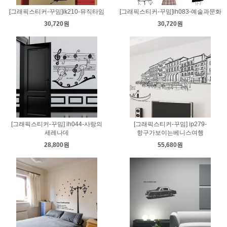
[그래픽스티커-꾸밈]ik210-뮤직타임
[그래픽스티커-꾸밈]ih083-예술과문화
30,720원
30,720원
[그래픽스티커-꾸밈] ih044-사랑의
[그래픽스티커-꾸밈] ip279-
세레나데
항구가보이는베니스여행
28,800원
55,680원