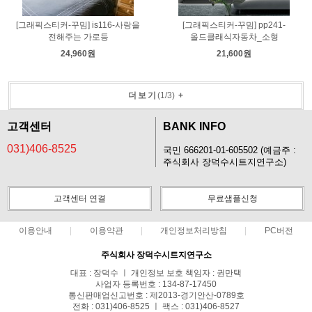
[그래픽스티커-꾸밈] is116-사랑을
[그래픽스티커-꾸밈] pp241-
전해주는 가로등
올드클래식자동차_소형
24,960원
21,600원
더보기
(
1
/
3
)
+
고객센터
BANK INFO
031)406-8525
국민 666201-01-605502 (예금주 :
주식회사 장덕수시트지연구소)
고객센터 연결
무료샘플신청
이용안내
이용약관
개인정보처리방침
PC버전
주식회사 장덕수시트지연구소
대표 : 장덕수 ㅣ 개인정보 보호 책임자 : 권만택
사업자 등록번호 : 134-87-17450
통신판매업신고번호 : 제2013-경기안산-0789호
전화 : 031)406-8525 ㅣ 팩스 : 031)406-8527