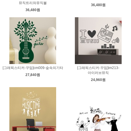
뮤직트리와뮤직볼
36,480원
36,480원
[그래픽스티커-꾸밈]cm009-숲속의기타
[그래픽스티커-꾸밈]im213-
아이러브뮤직
27,840원
24,960원