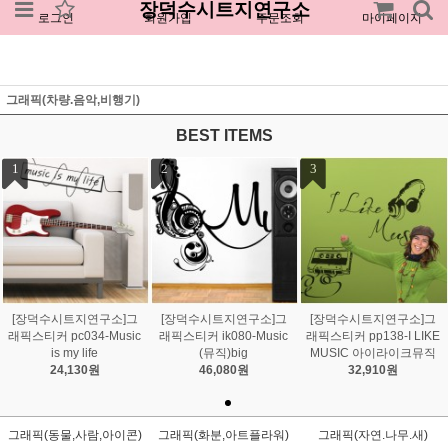
장덕수시트지연구소
로그인
회원가입
주문조회
마이페이지
그래픽(차량.음악,비행기)
BEST ITEMS
1
2
3
[장덕수시트지연구소]그
[장덕수시트지연구소]그
[장덕수시트지연구소]그
래픽스티커 pc034-Music
래픽스티커 ik080-Music
래픽스티커 pp138-I LIKE
is my life
(뮤직)big
MUSIC 아이라이크뮤직
24,130원
46,080원
32,910원
그래픽(동물,사람,아이콘)
그래픽(화분,아트플라워)
그래픽(자연.나무.새)