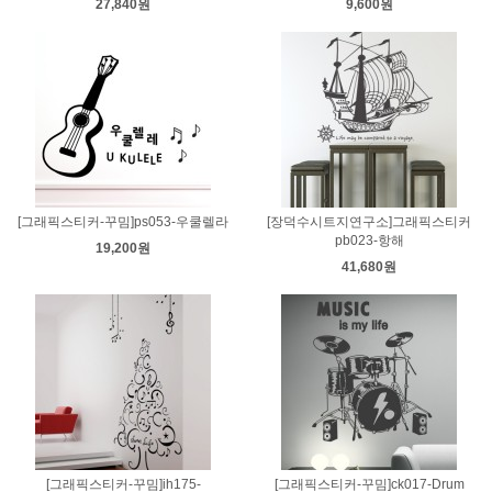
27,840원
9,600원
[그래픽스티커-꾸밈]ps053-우쿨렐라
[장덕수시트지연구소]그래픽스티커
pb023-항해
19,200원
41,680원
[그래픽스티커-꾸밈]ih175-
[그래픽스티커-꾸밈]ck017-Drum