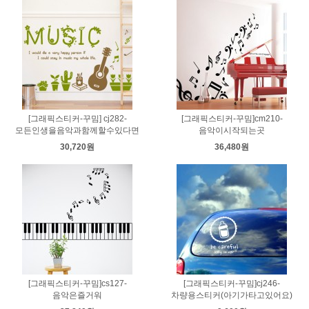
[그래픽스티커-꾸밈] cj282-
[그래픽스티커-꾸밈]cm210-
모든인생을음악과함께할수있다면
음악이시작되는곳
30,720원
36,480원
[그래픽스티커-꾸밈]cs127-
[그래픽스티커-꾸밈]cj246-
음악은즐거워
차량용스티커(아기가타고있어요)