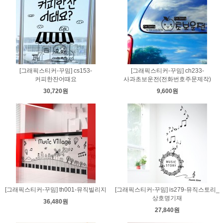
[그래픽스티커-꾸밈] cs153-
[그래픽스티커-꾸밈] ch233-
커피한잔어때요
사과초보운전(전화번호주문제작)
30,720원
9,600원
[그래픽스티커-꾸밈] th001-뮤직빌리지
[그래픽스티커-꾸밈] is279-뮤직스토리_
상호명기재
36,480원
27,840원